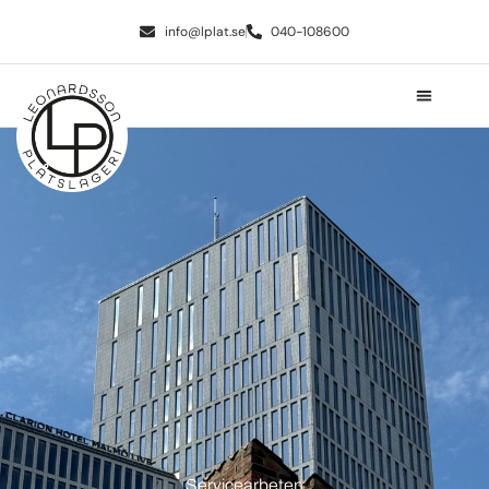
info@lplat.se
040-108600
Servicearbeten