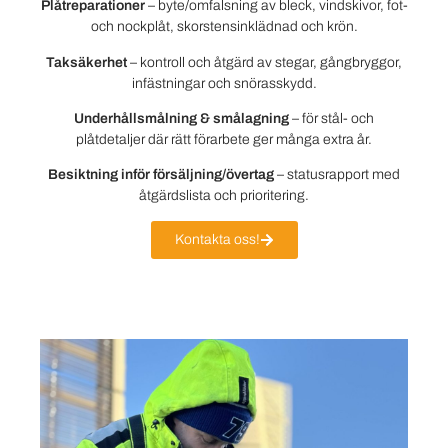
Plåtreparationer
– byte/omfalsning av bleck, vindskivor, fot-
och nockplåt, skorstensinklädnad och krön.
Taksäkerhet
– kontroll och åtgärd av stegar, gångbryggor,
infästningar och snörasskydd.
Underhållsmålning & smålagning
– för stål- och
plåtdetaljer där rätt förarbete ger många extra år.
Besiktning inför försäljning/övertag
– statusrapport med
åtgärdslista och prioritering.
Kontakta oss!