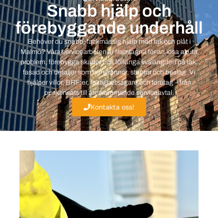
Snabb hjälp och
förebyggande underhåll
Behöver du snabb, fackmässig hjälp med tak och plåt i
Malmö? Våra servicearbeten är framtagna för att lösa akuta
problem, förebygga skador och förlänga livslängden på tak,
fasad och detaljer som hängrännor, stuprör och beslag. Vi
hjälper villor, BRF:er, fastighetsägare och företag – från
punktinsats till återkommande serviceavtal.
Kontakta oss!