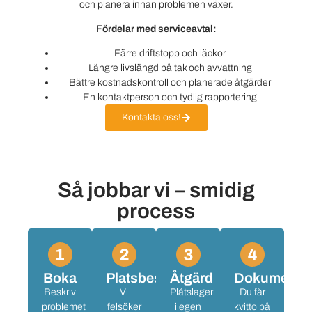
och planera innan problemen växer.
Fördelar med serviceavtal:
Färre driftstopp och läckor
Längre livslängd på tak och avvattning
Bättre kostnadskontroll och planerade åtgärder
En kontaktperson och tydlig rapportering
Kontakta oss!
Så jobbar vi – smidig
process
Boka
Platsbesök
Åtgärd
Dokumentat
Beskriv
Vi
Plåtslageri
Du får
problemet
felsöker
i egen
kvitto på