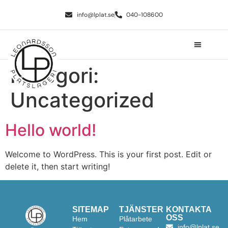
info@lplat.se
040-108600
Kategori:
Uncategorized
Hello world!
Welcome to WordPress. This is your first post. Edit or
delete it, then start writing!
SITEMAP
TJÄNSTER
KONTAKTA
OSS
Hem
Plåtarbete
info@lplat.se